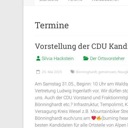
Termine
Vorstellung der CDU Kandi
Silvia Hackstein
Der Ortsvorsteher
25. Mai 2025
Bönninghardt
,
gemeinsam
,
Neuigk
Am Samstag 31.05., Beginn: 10 Uhr am Waldspie
Vertretung Ludwig Ingenlath vor. Wir dürfen st
uns. Auch der CDU Vorstand und Fraktionmitgli
Bönninghardt etc.? Infrastruktur, Tempolimit,
Versagung Kreis Wesel z.B. Mountainbiker Streck
Bönninghardt euch/uns am
(burning hear
besten Kandidaten für alle Ortsteile von Alpen h