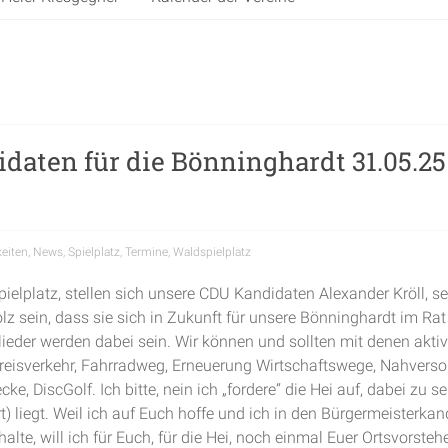
daten für die Bönninghardt 31.05.2
eiten
,
News
,
Spielplatz
,
Termine
,
Waldspielplatz
lplatz, stellen sich unsere CDU Kandidaten Alexander Kröll, sei
olz sein, dass sie sich in Zukunft für unsere Bönninghardt im Rat
eder werden dabei sein. Wir können und sollten mit denen aktiv 
 Kreisverkehr, Fahrradweg, Erneuerung Wirtschaftswege, Nahvers
e, DiscGolf. Ich bitte, nein ich „fordere“ die Hei auf, dabei zu 
t) liegt. Weil ich auf Euch hoffe und ich in den Bürgermeisterk
alte, will ich für Euch, für die Hei, noch einmal Euer Ortsvorsteh