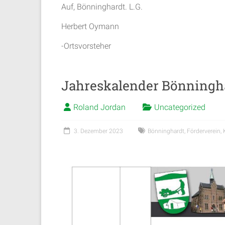
Auf, Bönninghardt. L.G.
Herbert Oymann
-Ortsvorsteher
Jahreskalender Bönningh
Roland Jordan
Uncategorized
3. Dezember 2023
Bönninghardt
,
Förderverein
,