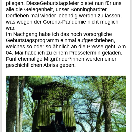
pflegen.
Die
se
Geburtstagsfeier
bietet
nun
für uns
alle
die Gelegenheit
,
unser Bönninghardter
Dorfleben mal w
ieder lebendig werden zu lassen,
was wegen der
Corona
-Pandemie
ni
cht möglich
war.
Im Nachgang habe ich das
noch
vorsorgliche
Geburtstagsprogramm
einmal
aufgeschrieben,
welches so
oder so
ähnlich an die Presse geht
. Am
04. Mai
habe ich zu einem Pressetermin geladen.
Fünf ehemalige Mitgründer*innen
werden einen
geschichtlichen Abriss geben.