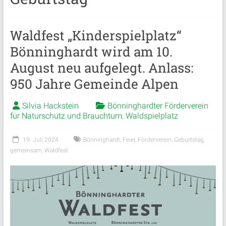
Waldfest „Kinderspielplatz“
Bönninghardt wird am 10.
August neu aufgelegt. Anlass:
950 Jahre Gemeinde Alpen
Silvia Hackstein
Bönninghardter Förderverein
für Naturschutz und Brauchtum
,
Waldspielplatz
19. Juli 2024
Bönninghardt
,
Feier
,
Förderverein
,
Geburtstag
,
gemeinsam
,
Waldfest