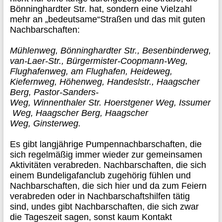
Bönninghardter Str. hat, sondern
eine Vielzahl
mehr an
„bedeutsame“
Straßen
und das
mit guten
Nachbarschaften:
Mühlenweg, Bönninghardter Str., Besenbinderweg,
van-Laer-Str., Bürgermister-
Coopmann
-Weg,
Flughafenweg, am Flughafen,
Heideweg
,
Kiefernweg, Höhenweg,
Handeslstr
., Haagscher
Berg, Pastor-Sanders-
Weg,
Winnenthaler
Str.
Hoerstgener
Weg,
Issumer
Weg, Haagscher Berg,
Haagscher
Weg,
Ginsterweg
.
Es gibt
langjährige
Pumpen
nachbarschaften
, die
sich regelmäßig immer wieder zur gemeinsamen
Aktivitäten verabreden
.
Nachbarschaften,
die sich
einem Bundeliga
fan
club zugeh
örig fühlen und
Nachbarschaften,
die sich hier und da zum Feiern
verabreden
oder in Nachbarschaftshilfen tätig
sind,
und
es gibt
Nachbarschaften
,
die sich zwar
die Tageszeit sagen
, sonst kaum Kontakt