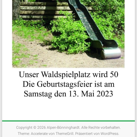
Copyright © 2026
Alpen-Bönninghardt
. Alle Rechte vorbehalten.
Theme:
Accelerate
von ThemeGrill. Präsentiert von
WordPress
.