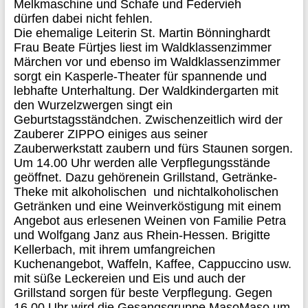
Melkmaschine und Schafe und Federvieh
dürfen
dabei
nicht fehlen
.
Die ehemalige Leiterin St. Martin Bönninghardt
Frau Beate
Fürtjes
liest im Waldklassenzimmer
Märchen vor und ebenso im Waldklassenzimmer
sorgt ein Kasperle-Theater für spannende und
lebhafte Unterhaltung. Der Waldkindergarten mit
den Wurzelzwergen
singt
ein
Geburtstagsständchen. Zwischenzeitlich wird der
Zauberer ZIPPO einiges aus seiner
Zauberwerkstatt zaubern und fürs Staunen sorgen.
Um 14.00 Uhr werden alle Verpflegungsstände
geöffnet. Dazu gehör
en
ein Grillstand, Getränke-
Theke mit alkoholischen und nichtalkoholischen
Getränken und eine Weinverköstigung mit einem
Angebot aus erlesenen Weinen von Familie Petra
und Wolfgang Janz aus Rhein-Hessen. Brigitte
Kellerbach, mit ihr
em umfangreichen
Kuchenangebot,
Waffeln, Kaffee, Cappuccino usw.
mit süße Leckereien und Eis und auch der
Grillstand sorgen für beste Verpflegung. Gegen
16.00 Uhr wird die Gesangsgruppe
MasoMaso
um