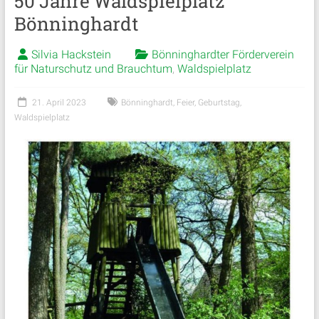
50 Jahre Waldspielplatz
Bönninghardt
Silvia Hackstein
Bönninghardter Förderverein
für Naturschutz und Brauchtum
,
Waldspielplatz
21. April 2023
Bönninghardt
,
Feier
,
Geburtstag
,
Waldspielplatz