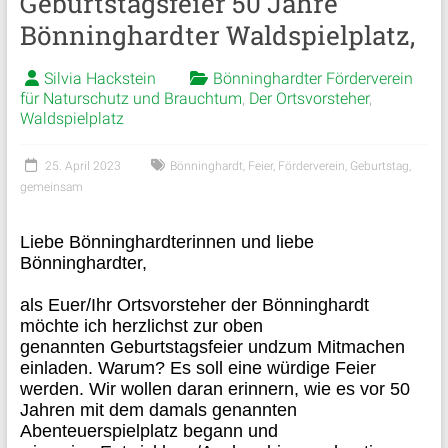
Geburtstagsfeier 50 Jahre
Bönninghardter Waldspielplatz,
Silvia Hackstein
Bönninghardter Förderverein
für Naturschutz und Brauchtum
,
Der Ortsvorsteher
,
Waldspielplatz
25. April 2023
Bönninghardt
,
Feier
,
Förderverein
,
Geburtstag
,
gemeinsam
Liebe Bönninghardterinnen und liebe
Bönninghardter,
als Euer/Ihr Ortsvorsteher der Bönninghardt
möchte
ich
herzlichst
zur oben
genannten
Geburtstagsfeier und
zum Mitmachen
einladen.
Warum?
Es soll eine würdige Feier
werden. Wir wollen daran erinnern, wie es vor 50
Jahren
mit dem damals genannten
Abenteuerspielplatz
begann und