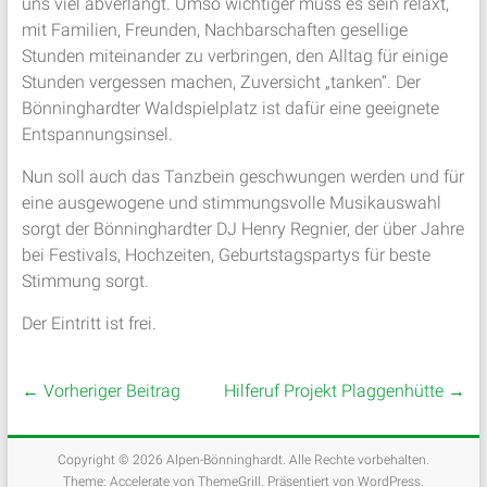
uns viel abverlangt. Umso wichtiger muss es sein relaxt,
mit Familien, Freunden, Nachbarschaften gesellige
Stunden miteinander zu verbringen, den Alltag für einige
Stunden vergessen machen, Zuversicht „tanken“. Der
Bönninghardter Waldspielplatz ist dafür eine geeignete
Entspannungsinsel.
Nun soll auch das Tanzbein geschwungen werden und für
eine ausgewogene und stimmungsvolle Musikauswahl
sorgt der Bönninghardter DJ Henry Regnier, der über Jahre
bei Festivals, Hochzeiten, Geburtstagspartys für beste
Stimmung sorgt.
Der Eintritt ist frei.
←
Vorheriger Beitrag
Hilferuf Projekt Plaggenhütte
→
Copyright © 2026
Alpen-Bönninghardt
. Alle Rechte vorbehalten.
Theme:
Accelerate
von ThemeGrill. Präsentiert von
WordPress
.