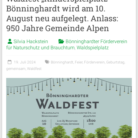
Bönninghardt wird am 10.
August neu aufgelegt. Anlass:
950 Jahre Gemeinde Alpen
Silvia Hackstein
Bönninghardter Förderverein
für Naturschutz und Brauchtum
,
Waldspielplatz
19. Juli 2024
Bönninghardt
,
Feier
,
Förderverein
,
Geburtstag
,
gemeinsam
,
Waldfest