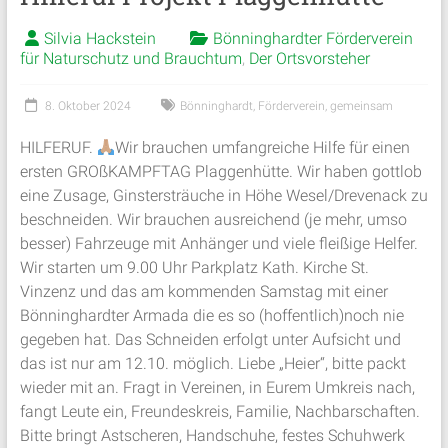
Silvia Hackstein
Bönninghardter Förderverein
für Naturschutz und Brauchtum
,
Der Ortsvorsteher
8. Oktober 2024
Bönninghardt
,
Förderverein
,
gemeinsam
HILFERUF.
Wir brauchen umfangreiche Hilfe für einen
ersten GROßKAMPFTAG Plaggenhütte. Wir haben gottlob
eine Zusage, Ginstersträuche in Höhe Wesel/Drevenack zu
beschneiden. Wir brauchen ausreichend (je mehr, umso
besser) Fahrzeuge mit Anhänger und viele fleißige Helfer.
Wir starten um 9.00 Uhr Parkplatz Kath. Kirche St.
Vinzenz und das am kommenden Samstag mit einer
Bönninghardter Armada die es so (hoffentlich)noch nie
gegeben hat. Das Schneiden erfolgt unter Aufsicht und
das ist nur am 12.10. möglich. Liebe „Heier“, bitte packt
wieder mit an. Fragt in Vereinen, in Eurem Umkreis nach,
fangt Leute ein, Freundeskreis, Familie, Nachbarschaften.
Bitte bringt Astscheren, Handschuhe, festes Schuhwerk