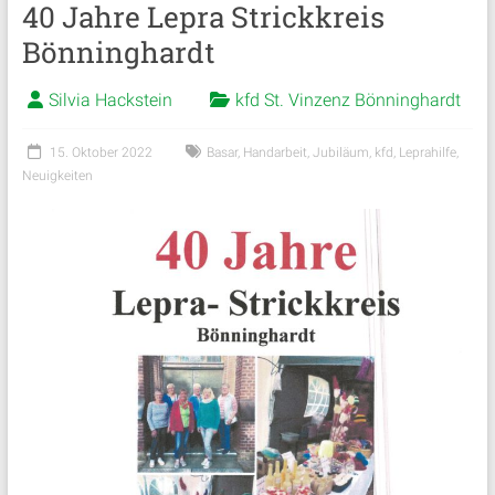
40 Jahre Lepra Strickkreis
Bönninghardt
Silvia Hackstein
kfd St. Vinzenz Bönninghardt
15. Oktober 2022
Basar
,
Handarbeit
,
Jubiläum
,
kfd
,
Leprahilfe
,
Neuigkeiten