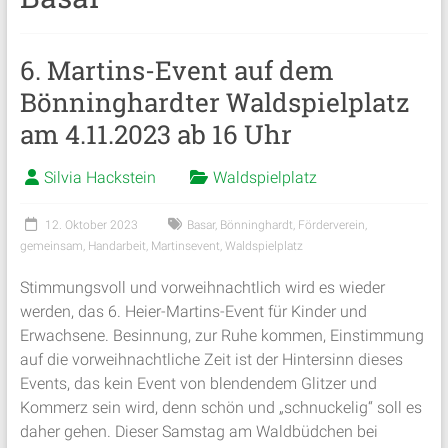
6. Martins-Event auf dem
Bönninghardter Waldspielplatz
am 4.11.2023 ab 16 Uhr
Silvia Hackstein
Waldspielplatz
12. Oktober 2023
Basar
,
Bönninghardt
,
Förderverein
,
gemeinsam
,
Handarbeit
,
Martinsevent
,
Waldspielplatz
Stimmungsvoll und vorweihnachtlich wird es wieder
werden, das 6. Heier-Martins-Event für Kinder und
Erwachsene. Besinnung, zur Ruhe kommen, Einstimmung
auf die vorweihnachtliche Zeit ist der Hintersinn dieses
Events, das kein Event von blendendem Glitzer und
Kommerz sein wird, denn schön und „schnuckelig“ soll es
daher gehen. Dieser Samstag am Waldbüdchen bei