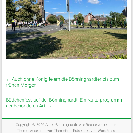
←
Auch ohne König feiern die Bönninghardter bis zum
frühen Morgen
Büdchenfest auf der Bönninghardt. Ein Kulturprogramm
der besonderen Art.
→
Copyright © 2026
Alpen-Bönninghardt
. Alle Rechte vorbehalten.
Theme:
Accelerate
von ThemeGrill. Präsentiert von
WordPress
.