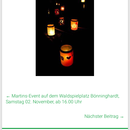
←
Martins-Event auf dem Waldspielplatz Bönninghardt,
Samstag 02. November, ab 16.00 Uhr
Nächster Beitrag
→